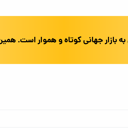
زنجیره بی‌ان‌بی (BNB Chain) – این نام از سال ۲۰۲۲ جایگزین نام قبلی یعنی زنجیره هوشمند بایننس 
ه بازار جهانی کوتاه و هموار است. همین 
 مقدار از طریق مکانیزم “توکن‌سوزی” (حذف دائمی توکن‌ها از چرخه) به طور منظم کاهش م
تغیر است.