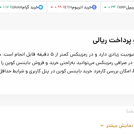
_drop_up
arrow_drop_down
arrow_drop_up
ریپل
خرید اتریوم
خرید گرام
1.17 ٪
0.99 ٪
0.34 ٪
GRAM
ETH
XRP
خرید بایننس کوین از جمله BNB BEP20 به دلیل کارمزد پایین محبوبیت زیادی دارد و در رمزینک
 کاربران فراهم است. در صرافی رمزینکس می‌توانید به‌راحتی خرید و فروش بایننس کوین ر
نمایش بیشتر
keyboard_arrow_down