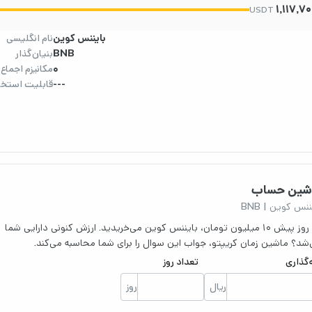
1,117,7
USDT
بایننس کوین
نام انگلیسی
BNB
بنیان‌گذار
0
مکانیزم اجماع
---
قابلیت استخر
شین حساب
ننس کوین | BNB
فرض کنید ۳۰ روز پیش ۱۰ میلیون تومان، بایننس کوین می‌خریدید. ارزش کنونی دارایی شما
شد؟ ماشین زمان کریپتو، جواب این سوال را برای شما محاسبه می‌کند.
‌گذاری
تعداد روز
ریال
روز