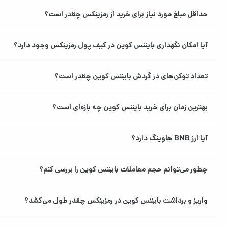
قراردادهای
هوشمند
توسعه‌دهندگان می‌توانند برنامه‌های ساخته شده برای اتریوم را به را
حداقل مبلغ مورد نیاز برای خرید از رمزینکس چقدر است؟
محصولات و
پلتفرم‌های
آیا امکان نگهداری بایننس کوین در کیف پول رمزینکس وجود دارد؟
وابسته
گیم‌فای که روی زنجیره BNB فعالیت می‌کنند.
میانگین کارمزد
در زنجیره هوشمند BNB، کارمزدها معم
تعداد توکن‌های در گردش بایننس کوین چقدر است؟
تراکنش شبکه
کرده است. (مقدار دقیق به شلوغی شبکه بستگی دارد)
زمان تأیید
بهترین زمان برای خرید بایننس کوین چه بازه‌ای است؟
تراکنش شبکه /
حدود ۳ تا ۵ ثانیه برای زنجیره هوشمند BNB، که سرعت بالای پردازش تراکنش‌ها را تضمین می‌کند.
ایجاد بلاک
آیا ارز BNB هاوینگ دارد؟
آپدیت‌های مهم
به‌روزرسانی‌های مداوم برای افزایش مقیاس‌پذیری، امن
کاربردهای اصلی
پرداخت کارمزد تراک
چطور می‌توانم حجم معاملات بایننس کوین را بررسی کنم؟
BNB
بایننس، استیکینگ (سپرده‌گذاری برای کسب سود و مشارکت در ا
قابلیت معامله
واریز و برداشت بایننس کوین در رمزینکس چقدر طول می‌کشد؟
BNB در
بله، امکان خرید و فروش BNB با استفاده از ریال (IRT) و همچنین تتر (USDT) در صرافی رمزینکس فراهم است.
رمزینکس