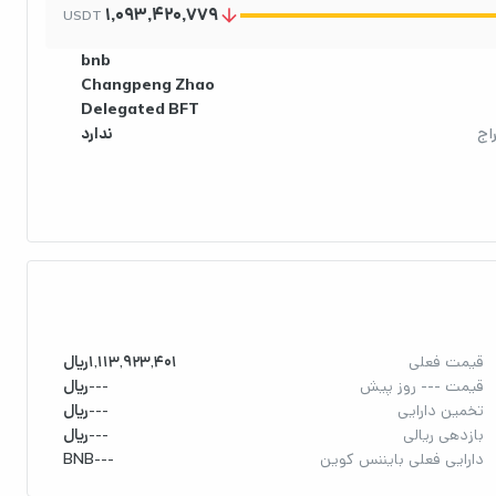
1,093,420,779
arrow_downward
USDT
bnb
Changpeng Zhao
Delegated BFT
اج
ندارد
قیمت فعلی
1,113,923,401
ریال
قیمت --- روز پیش
---
ریال
تخمین دارایی
---
ریال
بازدهی ریالی
---
ریال
دارایی فعلی بایننس کوین
---
BNB