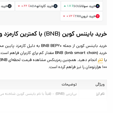
arrow_drop_down
arrow_drop_up
خرید سولانا
خرید کاردانو
خرید 
0.66 ٪
1.7 ٪
ADA
SOL
arrow_drop_down
خرید ترون
0.72 ٪
TRX
خرید بایننس کوین (BNB) با کمترین کارمزد و پرداخت ریالی
خرید BNB (bnb smart chain) مقدار کم برای
یا
تتر
۱۰۰ هزارتومان را نیز فراهم کرده است.
ویژگی
توضیحات
نام ارز
بی‌ان‌بی (BNB) – (قبلاً با نام بایننس کوین شناخته می‌شد)
نماد
BNB
وب‌سایت ارز
bnbchain.org