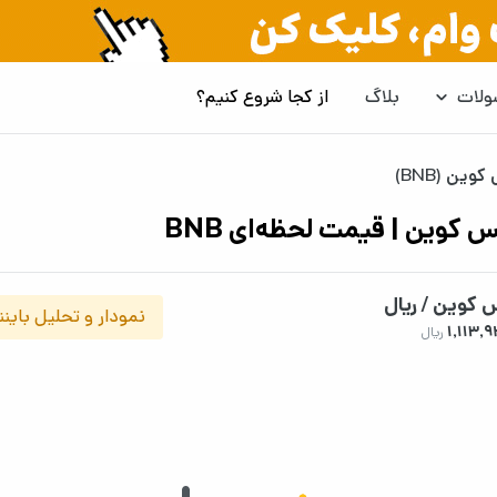
لات
بلاگ
از کجا شروع کنیم؟
وین (BNB)
س کوین | قیمت لحظه‌ای BNB
س کوین / ریال
نمودار و تحلیل بای
1,113,
ریال