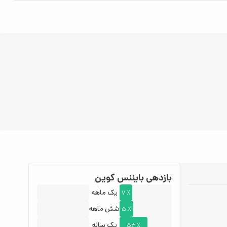
بازدهی بایننس کوین
یک ماهه
7 ٪
شش ماهه
5 ٪
یک ساله
53 ٪