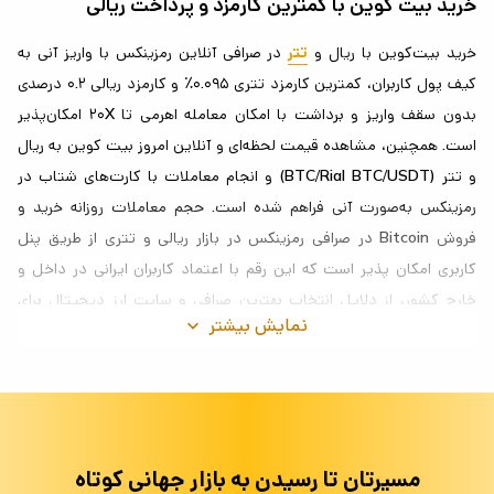
خرید بیت کوین با کمترین کارمزد و پرداخت ریالی
خرید بیت‌کوین با ریال و
تتر
در صرافی آنلاین رمزینکس با واریز آنی به
کیف پول کاربران، کمترین کارمزد تتری ۰.۰۹۵٪ و کارمزد ریالی ۰.۲ درصدی
بدون سقف واریز و برداشت با امکان معامله اهرمی تا ۲۰X امکان‌پذیر
است. همچنین، مشاهده قیمت لحظه‌ای و آنلاین امروز بیت کوین به ریال
و تتر (BTC/Rial BTC/USDT) و انجام معاملات با کارت‌های شتاب در
رمزینکس به‌صورت آنی فراهم شده است. حجم معاملات روزانه خرید و
فروش Bitcoin در صرافی رمزینکس در بازار ریالی و تتری از طریق پنل
کاربری امکان پذیر است که این رقم با اعتماد کاربران ایرانی در داخل و
خارج کشور، از دلایل انتخاب بهترین صرافی و سایت ارز دیجیتال برای
نمایش بیشتر
keyboard_arrow_down
خرید بیت کوین با حجم معاملاتی بالا است. پس از خرید BTC و تکمیل
سفارش با قیمت واقعی روز در بازار معاملاتی، برداشت آنی بیت کوین به
تمامی کیف پول‌های سخت افزاری و نرم افزاری امکان پذیر است.
عنوان
مسیرتان تا رسیدن به بازار جهانی کوتاه
توضیحات
ویژگی