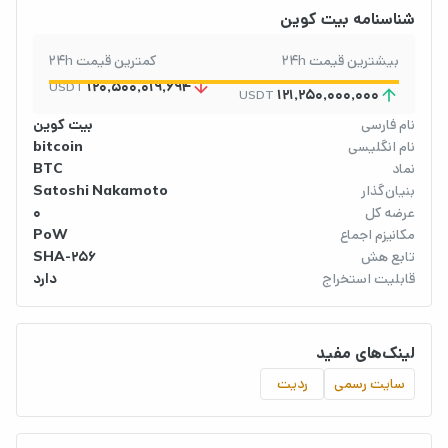
شناسنامه بیت کوین
بیشترین قیمت 24h
کمترین قیمت 24h
arrow_downward
120,500,019,694
USDT
arrow_upward
121,250,000,000
USDT
نام فارسی
بیت کوین
نام انگلیسی
bitcoin
نماد
BTC
بنیان‌گذار
Satoshi Nakamoto
عرضه کل
0
مکانیزم اجماع
PoW
تابع هش
SHA-256
قابلیت استخراج
دارد
لینک‌های مفید
سایت رسمی
ردیت