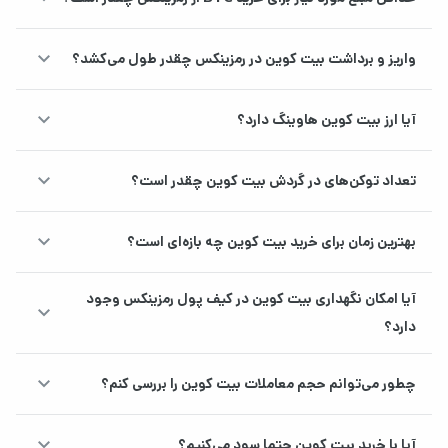
الگوریتم
SHA-256 (برای تأمین امنیت شبکه)
هشینگ
keyboard_arrow_down
واریز و برداشت بیت کوین در رمزینکس چقدر طول می‌کشد؟
زمان ایجاد
حدود ۱۰ دقیقه (میانگین)
بلاک
keyboard_arrow_down
آیا ارز بیت کوین هاوینگ دارد؟
پاداش
۳.۱۲۵ بیت‌کوین در هر بلاک (پس از
استخراج
هاوینگ آوریل ۲۰۲۴)
keyboard_arrow_down
تعداد توکن‌های در گردش بیت کوین چقدر است؟
هاوینگ
تقریباً سال ۲۰۲۸ (پاداش استخراج
بعدی
نصف می‌شود)
keyboard_arrow_down
بهترین زمان برای خرید بیت کوین چه بازه‌ای است؟
کارمزد
متغیر (وابسته به شلوغی شبکه و
تراکنش
حجم تراکنش)
آیا امکان نگهداری بیت کوین در کیف پول رمزینکس وجود
اولین
keyboard_arrow_down
تراکنش
۲۲ می ۲۰۱۰ – خرید دو پیتزا با ۱۰,۰۰۰
دارد؟
ثبت‌شده
بیت‌کوین (تراکنش لازلو هانیچ)
(مشهور)
keyboard_arrow_down
چطور می‌توانم حجم معاملات بیت کوین را بررسی کنم؟
keyboard_arrow_down
آیا با خرید بیت کوین حتما سود می‌کنیم؟