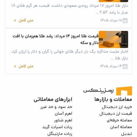
بازار طلا امروز ۱۷ مرداد روندی صعودی داشت. قیمت هر گرم طلای ۱۸
عیار با رشد ۲.۵۲ ...
calendar_month
keyboard_arrow_left
۱۷ مرداد ۱۴۰۵
متن کامل
به طور کلی، در رابطه با عوامل تاثیرگذار بر قیمت بیت کوین، می‌توان به
قیمت طلا امروز ۱۴ مرداد؛ رشد طلا هم‌زمان با افت
موارد زیر اشاره کرد:
دلار و سکه
اخبار مثبت مذاکره یک بار دیگر طلای جهانی را گران و دلار را ارزان کرد.
هاوینگ: یکی از مهم‌ترین عوامل تاثیرگذار در قیمت بیت کوین،
بازار طلا ...
هاوینگ آن است.
هاوینگ بیت کوین
هر ۴ سال یکبار اتفاق می‌افتد و
calendar_month
keyboard_arrow_left
۱۴ مرداد ۱۴۰۵
متن کامل
پاداش استخراج بیت کوین را نصف می‌کند. حال این فرایند با کم کردن
عرضه، موجب افزایش قیمت می‌شود. هاوینگ‌ بیت کوین معمولاً تأثیر
بلندمدت دارند، نه آنی.
قوانین و مقررات دولتی: وضع قوانین نظارتی یا محدودکننده توسط
معاملات و بازارها
ابزارهای معاملاتی
کشورهایی مانند آمریکا، چین یا اتحادیه اروپا می‌تواند به‌صورت
خرید ارز دیجیتال
حد سود و حد ضرر
قیمت ارز دیجیتال
اهرم آسان
مقطعی باعث کاهش قیمت شود. برعکس، قوانین حمایتی می‌توانند
معامله حرفه‌ای
اهرم شناور
زمینه‌ساز رشد باشند.
معامله آسان
ربات اسپات گرید
عرضه و تقاضا: با محدود بودن تعداد کل بیت‌کوین به ۲۱ میلیون
تبدیل
ربات مارتینگل